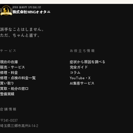
GYRO CANOPY SPECIALIST
株式会社WINGオオタニ
派手なことはしません。
ただ、ちゃんと直す。
サービス
お役立ち情報
現在の在庫
症状から原因を調べる
販売・サービス
完全ガイド
修理・料金
コラム
修理・点検の料金一覧
YouTube・X
買い取り
AI集客サービス
買取・処分の窓口
整備実績
店舗情報
〒341-0037
埼玉県三郷市高州4-14-2