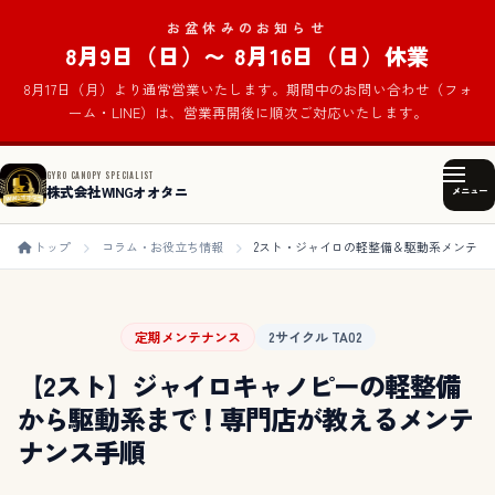
お盆休みのお知らせ
8月9日（日）〜 8月16日（日）休業
8月17日（月）より通常営業いたします。期間中のお問い合わせ（フォ
ーム・LINE）は、営業再開後に順次ご対応いたします。
GYRO CANOPY SPECIALIST
株式会社WINGオオタニ
メニュー
トップ
コラム・お役立ち情報
2スト・ジャイロの軽整備＆駆動系メンテ
定期メンテナンス
2サイクル TA02
【2スト】ジャイロキャノピーの軽整備
から駆動系まで！専門店が教えるメンテ
ナンス手順