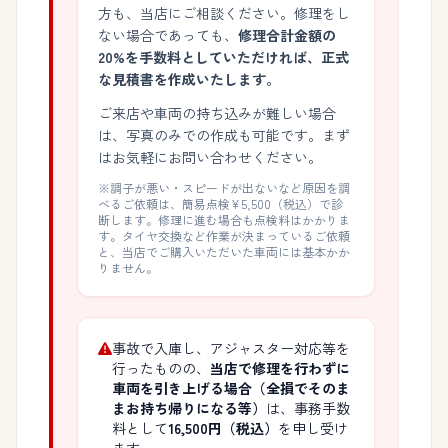
方も、当店にご相談ください。修理をし
ない場合であっても、
修理合計金額の
20%を手数料としていただければ、正式
な見積書を作成いたします。
ご来店や車両の持ち込みが難しい場合
は、写真のみでの作成も可能です。まず
はお気軽にお問い合わせください。
※調子が悪い・スピードが出ないなど原因を調
べるご依頼は、簡易点検¥5,500（税込）で診
断します。修理に進む場合も点検料はかかりま
す。タイヤ交換など作業が決まっているご依頼
と、当店でご購入いただいた車両には基本かか
りません。
事故で入庫し、アジャスター対応等を
行ったものの、
当店で修理を行わずに
車両を引き上げる場合（全損でそのま
まお持ち帰りになる等）
は、事務手数
料として
16,500円（税込）
を申し受け