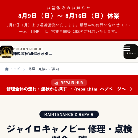
お盆休みのお知らせ
8月9日（日）〜 8月16日（日）休業
8月17日（月）より通常営業いたします。期間中のお問い合わせ（フォ
ーム・LINE）は、営業再開後に順次ご対応いたします。
GYRO CANOPY SPECIALIST
株式会社WINGオオタニ
メニュー
トップ
修理・点検のご案内
REPAIR HUB
修理全体の流れ・症状から探す → /repair.html ハブページへ
MAINTENANCE & REPAIR
ジャイロキャノピー 修理・点検