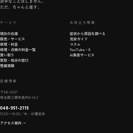
派手なことはしません。
ただ、ちゃんと直す。
サービス
お役立ち情報
現在の在庫
症状から原因を調べる
販売・サービス
完全ガイド
修理・料金
コラム
修理・点検の料金一覧
YouTube・X
買い取り
AI集客サービス
買取・処分の窓口
整備実績
店舗情報
〒341-0037
埼玉県三郷市高州4-14-2
048-951-2115
12:00〜18:00／木・日曜定休
アクセス案内 →