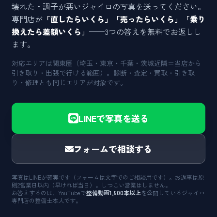
壊れた・調子が悪いジャイロの写真を送ってください。
専門店が
「直したらいくら」「売ったらいくら」「乗り
換えたら差額いくら」
——3つの答えを無料でお返しし
ます。
対応エリアは関東圏（埼玉・東京・千葉・茨城近隣＝当店から
引き取り・出張で行ける範囲）。診断・査定・買取・引き取
り・修理とも同じエリアが対象です。
LINEで写真を送る
フォームで相談する
写真はLINEが確実です（フォームは文字でのご相談用です）。お返事は原
則2営業日以内（早ければ当日）。しつこい営業はしません。
お答えするのは、YouTubeで
整備動画1,500本以上
を公開しているジャイロ
専門店の整備士本人です。