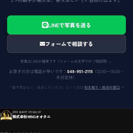
LINEで写真を送る
フォームで相談する
写真はLINEが確実です（フォームは文字でのご相談用）。
お急ぎの方は電話が早いです：
048-951-2115
（12:00〜18:00・
木日定休）
「直す気はない、処分したいだけ」という方は
引き取り・処分の窓口
へ
GYRO CANOPY SPECIALIST
株式会社WINGオオタニ