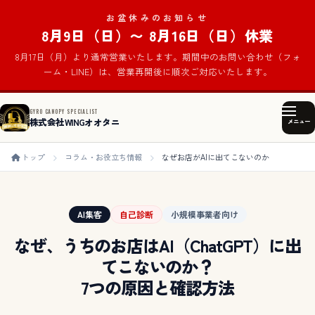
お盆休みのお知らせ
8月9日（日）〜 8月16日（日）休業
8月17日（月）より通常営業いたします。期間中のお問い合わせ（フォ
ーム・LINE）は、営業再開後に順次ご対応いたします。
GYRO CANOPY SPECIALIST
株式会社WINGオオタニ
メニュー
トップ
コラム・お役立ち情報
なぜお店がAIに出てこないのか
AI集客
自己診断
小規模事業者向け
なぜ、うちのお店はAI（ChatGPT）に
出
てこないのか？
7つの原因と確認方法