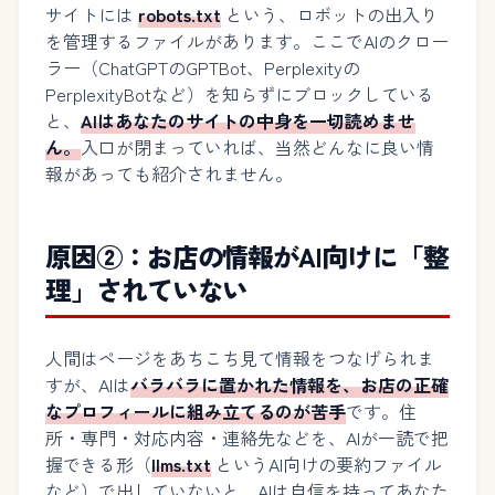
サイトには
robots.txt
という、ロボットの出入り
を管理するファイルがあります。ここでAIのクロー
ラー（ChatGPTのGPTBot、Perplexityの
PerplexityBotなど）を知らずにブロックしている
と、
AIはあなたのサイトの中身を一切読めませ
ん。
入口が閉まっていれば、当然どんなに良い情
報があっても紹介されません。
原因②：お店の情報がAI向けに「整
理」されていない
人間はページをあちこち見て情報をつなげられま
すが、AIは
バラバラに置かれた情報を、お店の正確
なプロフィールに組み立てるのが苦手
です。住
所・専門・対応内容・連絡先などを、AIが一読で把
握できる形（
llms.txt
というAI向けの要約ファイル
など）で出していないと、AIは自信を持ってあなた