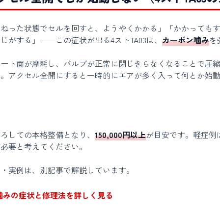
ひねった状態でセルを回すと、ようやくかかる」「かかっても
じがする」——この症状が出る4ストTA03は、
カーボン噛み
を
シート面が摩耗し、バルブが正常に閉じきらなくなることで圧
す。アクセル全開にすると一時的にエアが多く入って何とか始
下ろしての本格整備となり、
150,000円以上
が目安です。軽症例
が必要と考えてください。
容・実例は、別記事で解説しています。
噛みの症状と修理法を詳しく見る