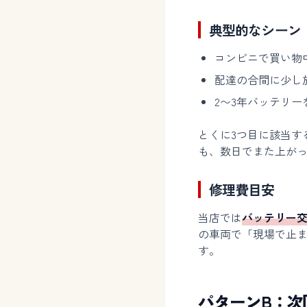
典型的なシーン
コンビニで買い物
配達の合間に少し
2〜3年バッテリ
とくに3つ目に該当す
も、数日でまた上が
修理費目安
当店では
バッテリー交換
の車両で「現場で止
す。
パターンB：次