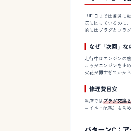
「昨日までは普通に
気に回っているのに
的にはプラグとプラ
なぜ「次回」な
走行中はエンジンの
ころがエンジンを止
火花が弱すぎてかか
修理費目安
当店では
プラグ交換 2
コイル・配線）も含
パターンC：ア