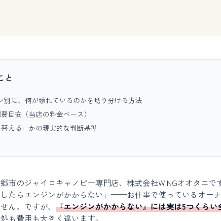
こと
ン別に、何が壊れているのかを切り分ける方法
理費目安（当店の料金ベース）
い替える」かの現実的な判断基準
郷市のジャイロキャノピー専門店、株式会社WINGオオタニで
としたらエンジンがかからない」——お仕事で使っているオー
ません。ですが、
『エンジンがかからない』には実は5つくらい
対処も費用も大きく違います。