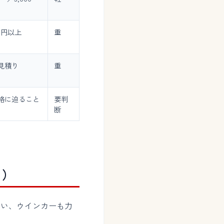
00円以上
重
見積り
重
格に迫ること
要判
断
り）
ない、ウインカーも力