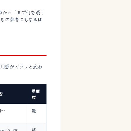
点から「まず何を疑う
ときの参考にもなるは
費用感がガラッと変わ
重症
安
度
円〜
軽
円〜／3,000
軽