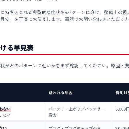
に持ち込まれる典型的な症状を5パターンに分け、整備士の視
の目安」を正直にお伝えします。電話でお問い合わせいただく
分ける早見表
症状がどのパターンに近いかをまず確認してください。原因と
疑われる原因
費用目
言わない
バッテリー上がり／バッテリー
6,000
しない
寿命
ない
プラグ・プラグキャップ不良
2,000