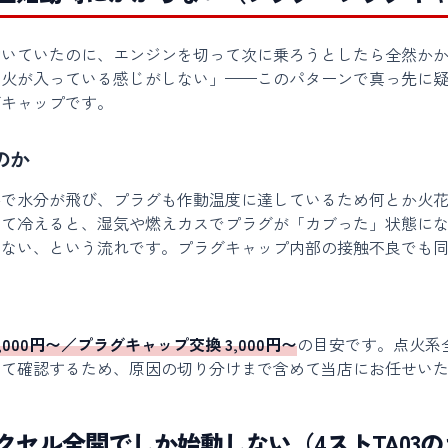
動いていたのに、エンジンを切って次に乗ろうとしたら全然か
、火が入っている感じがしない」——このパターンで真っ先に
グキャップです。
のか
熱で水分が飛び、プラグも作動温度に達しているため何とか火
めて冷えると、湿気や燃えカスでプラグが「カブった」状態に
らない、という流れです。プラグキャップ内部の接触不良でも
,000円〜／プラグキャップ交換 3,000円〜
の目安です。点火系
めて確認するため、原因の切り分けまで含めて当店にお任せい
クセル全開でしか始動しない（4ストTA03