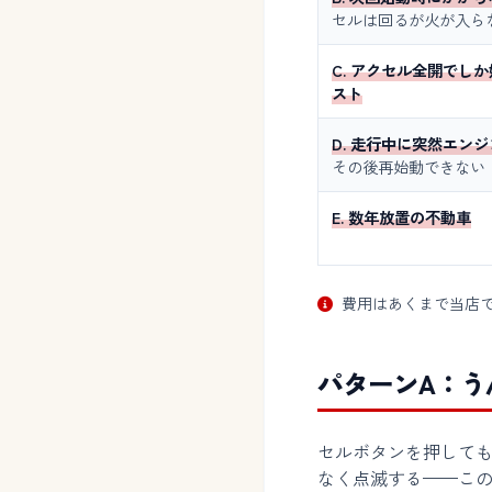
セルは回るが火が入ら
C. アクセル全開でし
スト
D. 走行中に突然エン
その後再始動できない
E. 数年放置の不動車
費用はあくまで当店
パターンA：う
セルボタンを押して
なく点滅する——こ