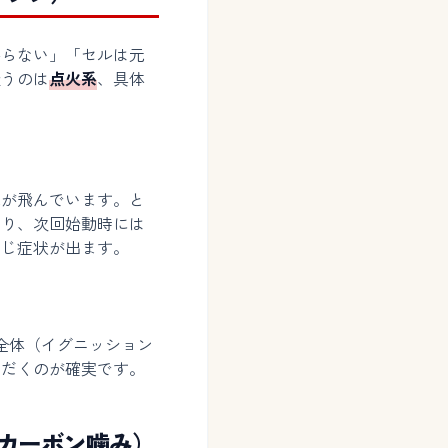
からない」「セルは元
疑うのは
点火系
、具体
花が飛んでいます。と
なり、次回始動時には
同じ症状が出ます。
全体（イグニッション
ただくのが確実です。
のカーボン噛み）