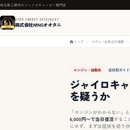
埼玉県三郷市のジャイロキャノピー専門店
GYRO CANOPY SPECIALIST
株式会社WINGオオタニ
トップ
コラム・お役立ち情報
エンジン・始動系
症状別ガイド
ジャイロキャ
を疑うか
「エンジンがかからない」と
6,000円〜で当日復活
するこ
にせず、まずは症状を切り分