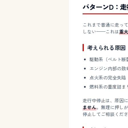
パターンD：走
これまで普通に走っ
しない——これは
重
考えられる原因
駆動系（ベルト断
エンジン内部の致
点火系の完全失陥（
燃料系の重度詰ま
走行中停止は、原因
ません
。無理に押し
停止してご相談くだ