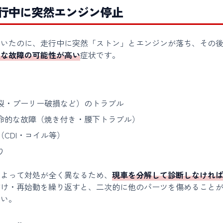
行中に突然エンジン停止
ていたのに、走行中に突然「ストン」とエンジンが落ち、その
大な故障の可能性が高い
症状です。
裂・プーリー破損など）のトラブル
命的な故障（焼き付き・腰下トラブル）
CDI・コイル等）
り
によって対処が全く異なるため、
現車を分解して診断しなけれ
がけ・再始動を繰り返すと、二次的に他のパーツを傷めること
さい。