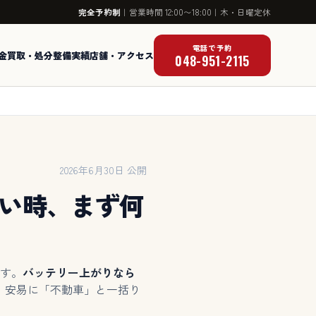
完全予約制
｜
営業時間 12:00〜18:00
｜
木・日曜定休
電話で予約
金
買取・処分
整備実績
店舗・アクセス
048-951-2115
2026年6月30日 公開
い時、まず何
す。
バッテリー上がりなら
。安易に「不動車」と一括り