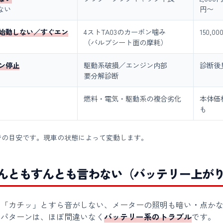
ない
円〜
か始動しない／すぐエン
4ストTA03のカーボン噛み
150,0
（バルブシート面の摩耗）
ジン停止
駆動系破損／エンジン内部
診断後
要分解診断
燃料・電気・駆動系の複合劣化
本体価
も
での目安です。現車の状態によって変動します。
んともすんとも言わない（バッテリー上が
も「カチッ」とすら音がしない、メーターの照明も暗い・点か
のパターンは、ほぼ間違いなく
バッテリー系のトラブル
です。