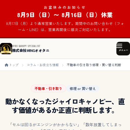
お盆休みのお知らせ
8月9日（日）〜 8月16日（日）休業
8月17日（月）より通常営業いたします。期間中のお問い合わせ（フォ
ーム・LINE）は、営業再開後に順次ご対応いたします。
GYRO CANOPY SPECIALIST
株式会社WINGオオタニ
メニュー
トップ
コラム・お役立ち情報
不動車の引き取り修理・買い替え判断
不動車・引き取り
修理 or 買い替え
動かなくなったジャイロキャノピー、直
す価値があるか正直に判断します。
「セルは回るがエンジンがかからない」「数年放置してしまっ