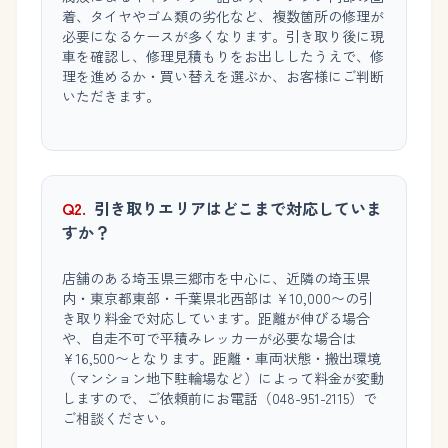
着、タイヤやゴム類の劣化など、複数箇所の修理が
必要になるケースが多くなります。引き取り後に現
車を確認し、修理見積もりをお出ししたうえで、修
理を進めるか・買い替えを選ぶか、お客様にご判断
いただきます。
Q2.
引き取りエリアはどこまで対応していま
すか？
店舗のある埼玉県三郷市を中心に、近隣の埼玉県
内・東京都東部・千葉県北西部は ¥10,000〜の引
き取り料金で対応しています。距離が伸びる場合
や、自走不可で平積みレッカーが必要な場合は
¥16,500〜となります。距離・車両状態・搬出環境
（マンション地下駐輪場など）によって料金が変動
しますので、ご依頼前にお電話（048-951-2115）で
ご相談ください。