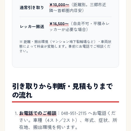
¥10,000〜
（距離別。三郷市近
通常引き取り
隣〜首都圏内目安）
¥16,500〜
（自走不可・平積みレ
レッカー搬送
ッカーが必要な場合）
※ 距離・搬出環境（マンション地下駐輪場など）・車両状
態によって料金が変動します。事前にお電話でご相談くだ
さい。
引き取りから判断・見積もりまで
の流れ
お電話でのご相談
：048-951-2115 へお電話くだ
さい。車種（4スト／2スト）、年式、症状、所
在地、搬出環境を伺います。