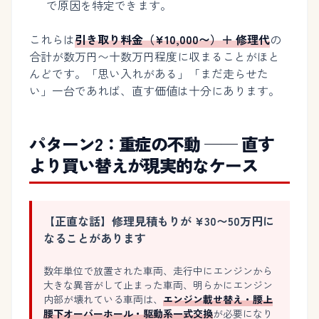
で原因を特定できます。
これらは
引き取り料金（¥10,000〜）＋ 修理代
の
合計が数万円〜十数万円程度に収まることがほと
んどです。「思い入れがある」「まだ走らせた
い」一台であれば、直す価値は十分にあります。
パターン2：重症の不動 ── 直す
より買い替えが現実的なケース
【正直な話】修理見積もりが ¥30〜50万円に
なることがあります
数年単位で放置された車両、走行中にエンジンから
大きな異音がして止まった車両、明らかにエンジン
内部が壊れている車両は、
エンジン載せ替え・腰上
腰下オーバーホール・駆動系一式交換
が必要になり