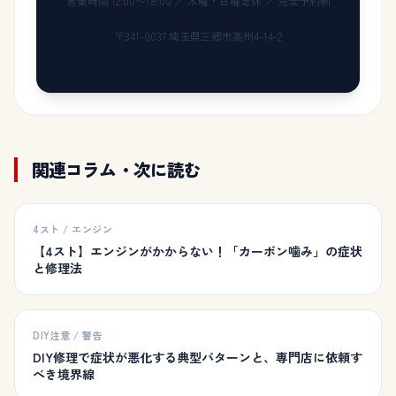
営業時間 12:00〜18:00 ／ 木曜・日曜定休 ／ 完全予約制
〒341-0037 埼玉県三郷市高州4-14-2
関連コラム・次に読む
4スト / エンジン
【4スト】エンジンがかからない！「カーボン噛み」の症状
と修理法
DIY注意 / 警告
DIY修理で症状が悪化する典型パターンと、専門店に依頼す
べき境界線