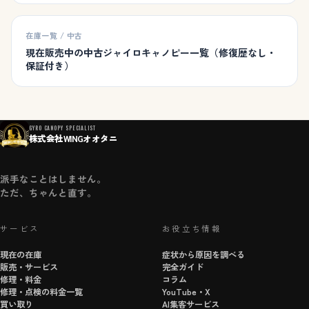
在庫一覧 / 中古
現在販売中の中古ジャイロキャノピー一覧（修復歴なし・
保証付き）
GYRO CANOPY SPECIALIST
株式会社WINGオオタニ
派手なことはしません。
ただ、ちゃんと直す。
サービス
お役立ち情報
現在の在庫
症状から原因を調べる
販売・サービス
完全ガイド
修理・料金
コラム
修理・点検の料金一覧
YouTube・X
買い取り
AI集客サービス